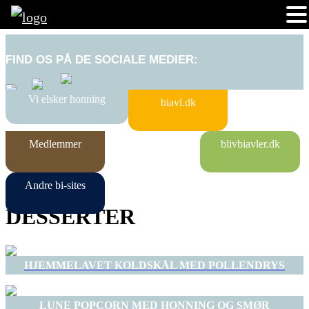
FIND OS PÅ DE SOCIALE MEDIER:
Vi elsker honning
biavl.dk
Medlemmer
blivbiavler.dk
Andre bi-sites
DESSERTER
HJEMMELAVET KOLDSKÅL MED POLLENDRYS
LUNE POPCORN MED HONNING OG SMØR