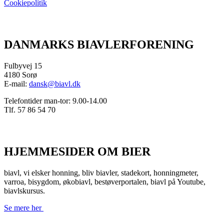
Cookiepolitik
DANMARKS BIAVLERFORENING
Fulbyvej 15
4180 Sorø
E-mail:
dansk@biavl.dk
Telefontider man-tor: 9.00-14.00
Tlf. 57 86 54 70
HJEMMESIDER OM BIER
biavl, vi elsker honning, bliv biavler, stadekort, honningmeter,
varroa, bisygdom, økobiavl, bestøverportalen, biavl på Youtube,
biavlskursus.
Se mere her