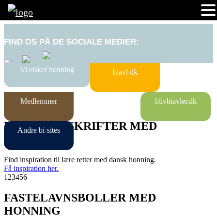
FIND OS PÅ DE SOCIALE MEDIER:
Vi elsker honning
biavl.dk
Medlemmer
blivbiavler.dk
LÆKRE OPSKRIFTER MED
Andre bi-sites
HONNING
Find inspiration til lære retter med dansk honning.
Få inspiration her.
1
2
3
4
5
6
FASTELAVNSBOLLER MED
HONNING