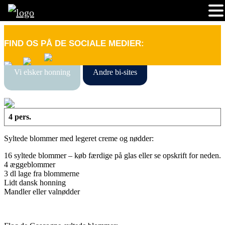
FIND OS PÅ DE SOCIALE MEDIER:
Vi elsker honning
Andre bi-sites
4 pers.
Syltede blommer med legeret creme og nødder:
16 syltede blommer – køb færdige på glas eller se opskrift for neden.
4 æggeblommer
3 dl lage fra blommerne
Lidt dansk honning
Mandler eller valnødder