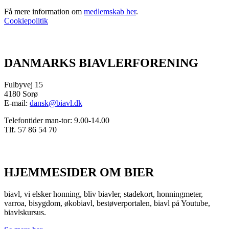
Få mere information om
medlemskab her
.
Cookiepolitik
DANMARKS BIAVLERFORENING
Fulbyvej 15
4180 Sorø
E-mail:
dansk@biavl.dk
Telefontider man-tor: 9.00-14.00
Tlf. 57 86 54 70
HJEMMESIDER OM BIER
biavl, vi elsker honning, bliv biavler, stadekort, honningmeter,
varroa, bisygdom, økobiavl, bestøverportalen, biavl på Youtube,
biavlskursus.