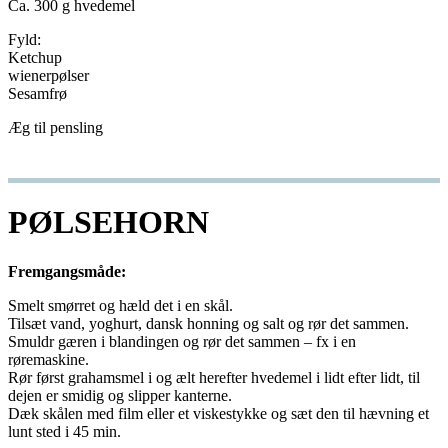
Ca. 300 g hvedemel
Fyld:
Ketchup
wienerpølser
Sesamfrø
Æg til pensling
PØLSEHORN
Fremgangsmåde:
Smelt smørret og hæld det i en skål.
Tilsæt vand, yoghurt, dansk honning og salt og rør det sammen.
Smuldr gæren i blandingen og rør det sammen – fx i en
røremaskine.
Rør først grahamsmel i og ælt herefter hvedemel i lidt efter lidt, til
dejen er smidig og slipper kanterne.
Dæk skålen med film eller et viskestykke og sæt den til hævning et
lunt sted i 45 min.