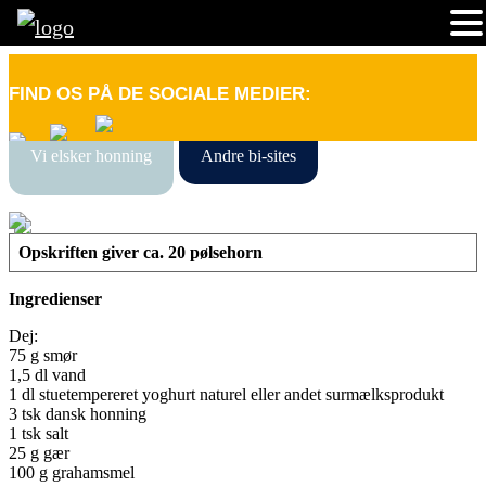
FIND OS PÅ DE SOCIALE MEDIER:
Vi elsker honning
Andre bi-sites
Opskriften giver ca. 20 pølsehorn
Ingredienser
Dej:
75 g smør
1,5 dl vand
1 dl stuetempereret yoghurt naturel eller andet surmælksprodukt
3 tsk dansk honning
1 tsk salt
25 g gær
100 g grahamsmel