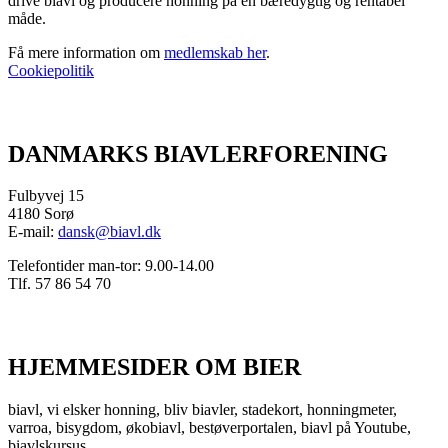
drive biavl og producere honning på en bæredygtig og rentabel
måde.
Få mere information om
medlemskab her
.
Cookiepolitik
DANMARKS BIAVLERFORENING
Fulbyvej 15
4180 Sorø
E-mail:
dansk@biavl.dk
Telefontider man-tor: 9.00-14.00
Tlf. 57 86 54 70
HJEMMESIDER OM BIER
biavl, vi elsker honning, bliv biavler, stadekort, honningmeter,
varroa, bisygdom, økobiavl, bestøverportalen, biavl på Youtube,
biavlskursus.