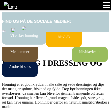
FIND OS PÅ DE SOCIALE MEDIER:
Vi elsker honning
biavl.dk
Medlemmer
blivbiavler.dk
HONNING I DRESSING OG
Andre bi-sites
DIP
Honning er et godt krydderi i alle salte og søde dressinger og dips
der mangler sødme, friskhed og fylde. Dog bør honningen ikke
overdoseres, da smagen kan blive for gennemtrængende og retten
for sød. Honning har flere af grundsmagene både sødt, surt/syrligt
og kan have umami. Honning er derfor en naturlig smagsforstærker i
maden.