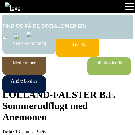
FIND OS PÅ DE SOCIALE MEDIER:
Vi elsker honning
biavl.dk
Medlemmer
blivbiavler.dk
Andre bi-sites
LOLLAND-FALSTER B.F.
Sommerudflugt med
Anemonen
Dato:
13. august 2026