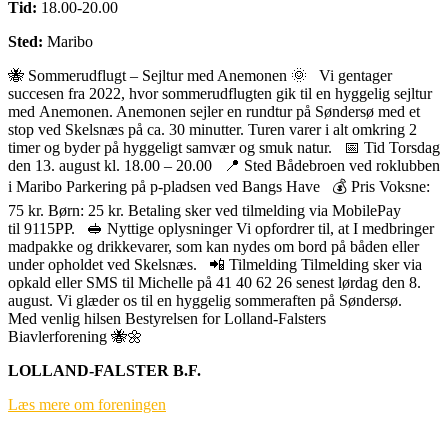
Tid:
18.00-20.00
Sted:
Maribo
🐝 Sommerudflugt – Sejltur med Anemonen 🌞 Vi gentager
succesen fra 2022, hvor sommerudflugten gik til en hyggelig sejltur
med Anemonen. Anemonen sejler en rundtur på Søndersø med et
stop ved Skelsnæs på ca. 30 minutter. Turen varer i alt omkring 2
timer og byder på hyggeligt samvær og smuk natur. 📅 Tid Torsdag
den 13. august kl. 18.00 – 20.00 📍 Sted Bådebroen ved roklubben
i Maribo Parkering på p-pladsen ved Bangs Have 💰 Pris Voksne:
75 kr. Børn: 25 kr. Betaling sker ved tilmelding via MobilePay
til 9115PP. 🥪 Nyttige oplysninger Vi opfordrer til, at I medbringer
madpakke og drikkevarer, som kan nydes om bord på båden eller
under opholdet ved Skelsnæs. 📲 Tilmelding Tilmelding sker via
opkald eller SMS til Michelle på 41 40 62 26 senest lørdag den 8.
august. Vi glæder os til en hyggelig sommeraften på Søndersø.
Med venlig hilsen Bestyrelsen for Lolland-Falsters
Biavlerforening 🐝🌼
LOLLAND-FALSTER B.F.
Læs mere om foreningen