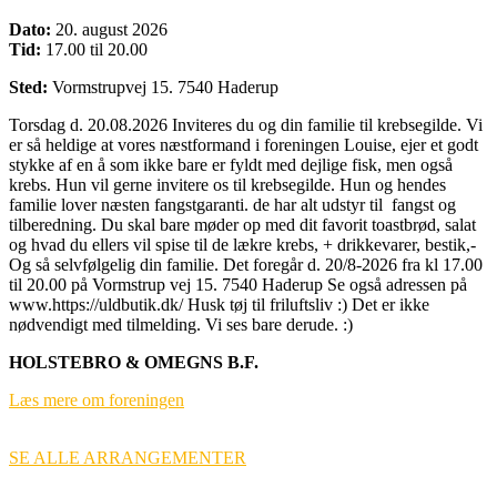
Dato:
20. august 2026
Tid:
17.00 til 20.00
Sted:
Vormstrupvej 15. 7540 Haderup
Torsdag d. 20.08.2026 Inviteres du og din familie til krebsegilde. Vi
er så heldige at vores næstformand i foreningen Louise, ejer et godt
stykke af en å som ikke bare er fyldt med dejlige fisk, men også
krebs. Hun vil gerne invitere os til krebsegilde. Hun og hendes
familie lover næsten fangstgaranti. de har alt udstyr til fangst og
tilberedning. Du skal bare møder op med dit favorit toastbrød, salat
og hvad du ellers vil spise til de lækre krebs, + drikkevarer, bestik,-
Og så selvfølgelig din familie. Det foregår d. 20/8-2026 fra kl 17.00
til 20.00 på Vormstrup vej 15. 7540 Haderup Se også adressen på
www.https://uldbutik.dk/ Husk tøj til friluftsliv :) Det er ikke
nødvendigt med tilmelding. Vi ses bare derude. :)
HOLSTEBRO & OMEGNS B.F.
Læs mere om foreningen
SE ALLE ARRANGEMENTER