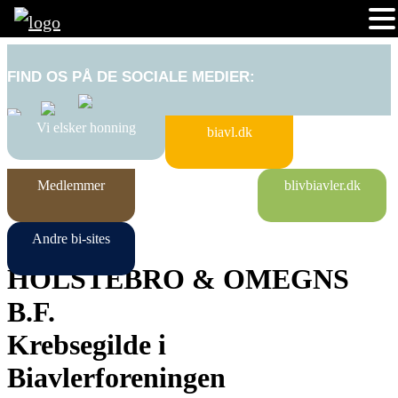
FIND OS PÅ DE SOCIALE MEDIER:
Vi elsker honning
biavl.dk
Medlemmer
blivbiavler.dk
Andre bi-sites
HOLSTEBRO & OMEGNS
B.F.
Krebsegilde i
Biavlerforeningen