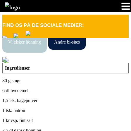
FIND OS PÅ DE SOCIALE MEDIER:
Vi elsker honning
Andre bi-sites
Ingredienser
80 g smør
6 dl hvedemel
1,5 tsk. bagepulver
1 tsk. natron
1 knvsp. fint salt
2,5 dl dansk honning