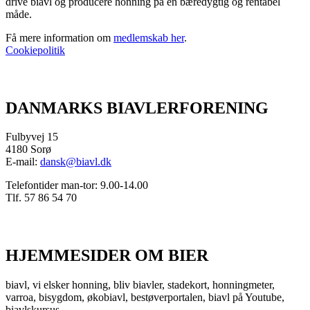
drive biavl og producere honning på en bæredygtig og rentabel
måde.
Få mere information om
medlemskab her
.
Cookiepolitik
DANMARKS BIAVLERFORENING
Fulbyvej 15
4180 Sorø
E-mail:
dansk@biavl.dk
Telefontider man-tor: 9.00-14.00
Tlf. 57 86 54 70
HJEMMESIDER OM BIER
biavl, vi elsker honning, bliv biavler, stadekort, honningmeter,
varroa, bisygdom, økobiavl, bestøverportalen, biavl på Youtube,
biavlskursus.