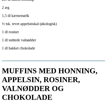
2 æg
1,5 dl kærnemælk
½ tsk. revet appelsinskal (økologisk)
1 dl rosiner
1 dl snittede valnødder
1 dl hakket chokolade
MUFFINS MED HONNING,
APPELSIN, ROSINER,
VALNØDDER OG
CHOKOLADE