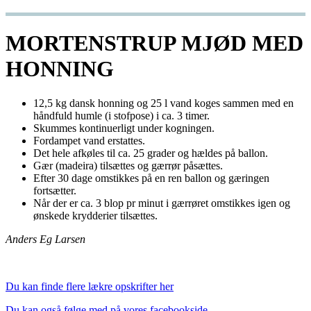
MORTENSTRUP MJØD MED
HONNING
12,5 kg dansk honning og 25 l vand koges sammen med en
håndfuld humle (i stofpose) i ca. 3 timer.
Skummes kontinuerligt under kogningen.
Fordampet vand erstattes.
Det hele afkøles til ca. 25 grader og hældes på ballon.
Gær (madeira) tilsættes og gærrør påsættes.
Efter 30 dage omstikkes på en ren ballon og gæringen
fortsætter.
Når der er ca. 3 blop pr minut i gærrøret omstikkes igen og
ønskede krydderier tilsættes.
Anders Eg Larsen
Du kan finde flere lækre opskrifter her
Du kan også følge med på vores facebookside