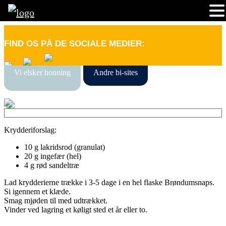
FIND OS PÅ DE SOCIALE MEDIER:
Vi elsker honning
Andre bi-sites
Krydderiforslag:
10 g lakridsrod (granulat)
20 g ingefær (hel)
4 g rød sandeltræ
Lad krydderierne trække i 3-5 dage i en hel flaske Brøndumsnaps.
Si igennem et klæde.
Smag mjøden til med udtrækket.
Vinder ved lagring et køligt sted et år eller to.