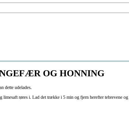
 INGEFÆR OG HONNING
n dette udelades.
imesaft røres i. Lad det trække i 5 min og fjern herefter tebrevene og 