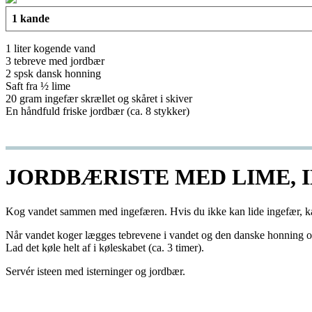
1 kande
1 liter kogende vand
3 tebreve med jordbær
2 spsk dansk honning
Saft fra ½ lime
20 gram ingefær skrællet og skåret i skiver
En håndfuld friske jordbær (ca. 8 stykker)
JORDBÆRISTE MED LIME,
Kog vandet sammen med ingefæren. Hvis du ikke kan lide ingefær, ka
Når vandet koger lægges tebrevene i vandet og den danske honning og l
Lad det køle helt af i køleskabet (ca. 3 timer).
Servér isteen med isterninger og jordbær.