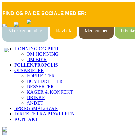
FIND OS PÅ DE SOCIALE MEDIER:
Vi elsker honning
biavl.dk
Medlemmer
blivbia
HONNING OG BIER
OM HONNING
OM BIER
POLLEN/PROPOLIS
OPSKRIFTER
FORRETTER
HOVEDRETTER
DESSERTER
KAGER & KONFEKT
DRIKKE
ANDET
SPØRGSMÅL/SVAR
DIREKTE FRA BIAVLEREN
KONTAKT