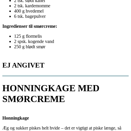
2 tsk. stødt kanel
2 tsk. kardemomme
400 g hvedemel
6 tsk. bagepulver
Ingredienser til smørcreme:
125 g flormelis
2 spsk. kogende vand
250 g blødt smør
EJ ANGIVET
HONNINGKAGE MED
SMØRCREME
Honningkage
Æg og sukker piskes helt hvide – det er vigtigt at piske længe, så