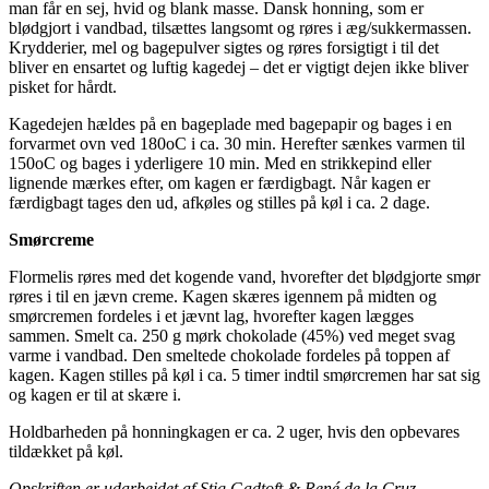
man får en sej, hvid og blank masse. Dansk honning, som er
blødgjort i vandbad, tilsættes langsomt og røres i æg/sukkermassen.
Krydderier, mel og bagepulver sigtes og røres forsigtigt i til det
bliver en ensartet og luftig kagedej – det er vigtigt dejen ikke bliver
pisket for hårdt.
Kagedejen hældes på en bageplade med bagepapir og bages i en
forvarmet ovn ved 180oC i ca. 30 min. Herefter sænkes varmen til
150oC og bages i yderligere 10 min. Med en strikkepind eller
lignende mærkes efter, om kagen er færdigbagt. Når kagen er
færdigbagt tages den ud, afkøles og stilles på køl i ca. 2 dage.
Smørcreme
Flormelis røres med det kogende vand, hvorefter det blødgjorte smør
røres i til en jævn creme. Kagen skæres igennem på midten og
smørcremen fordeles i et jævnt lag, hvorefter kagen lægges
sammen. Smelt ca. 250 g mørk chokolade (45%) ved meget svag
varme i vandbad. Den smeltede chokolade fordeles på toppen af
kagen. Kagen stilles på køl i ca. 5 timer indtil smørcremen har sat sig
og kagen er til at skære i.
Holdbarheden på honningkagen er ca. 2 uger, hvis den opbevares
tildækket på køl.
Opskriften er udarbejdet af Stig Gadtoft & René de la Cruz,