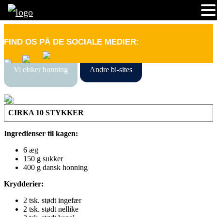
FIND OS PÅ DE SOCIALE MEDIER:
Vi elsker honning
Andre bi-sites
CIRKA 10 STYKKER
Ingredienser til kagen:
6 æg
150 g sukker
400 g dansk honning
Krydderier:
2 tsk. stødt ingefær
2 tsk. stødt nellike