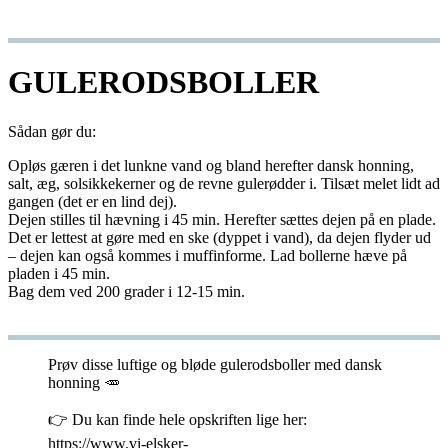
GULERODSBOLLER
Sådan gør du:
Opløs gæren i det lunkne vand og bland herefter dansk honning,
salt, æg, solsikkekerner og de revne gulerødder i. Tilsæt melet lidt ad
gangen (det er en lind dej).
Dejen stilles til hævning i 45 min. Herefter sættes dejen på en plade.
Det er lettest at gøre med en ske (dyppet i vand), da dejen flyder ud
– dejen kan også kommes i muffinforme. Lad bollerne hæve på
pladen i 45 min.
Bag dem ved 200 grader i 12-15 min.
Prøv disse luftige og bløde gulerodsboller med dansk
honning 🥕
👉 Du kan finde hele opskriften lige her:
https://www.vi-elsker-