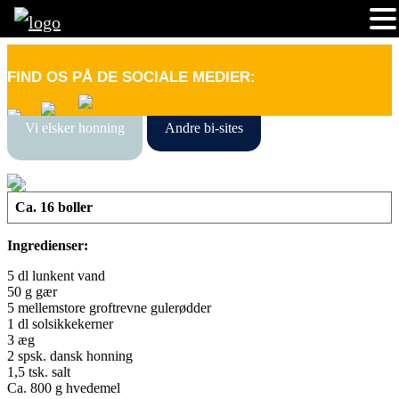
FIND OS PÅ DE SOCIALE MEDIER:
Vi elsker honning
Andre bi-sites
Ca. 16 boller
Ingredienser:
5 dl lunkent vand
50 g gær
5 mellemstore groftrevne gulerødder
1 dl solsikkekerner
3 æg
2 spsk. dansk honning
1,5 tsk. salt
Ca. 800 g hvedemel