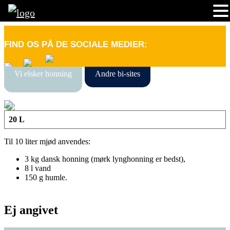
FIND OS PÅ DE SOCIALE MEDIER:
Vi elsker honning
Andre bi-sites
20 L
Til 10 liter mjød anvendes:
3 kg dansk honning (mørk lynghonning er bedst),
8 l vand
150 g humle.
Ej angivet