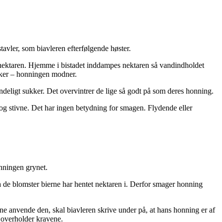
avler, som biavleren efterfølgende høster.
 nektaren. Hjemme i bistadet inddampes nektaren så vandindholdet
kker – honningen modner.
deligt sukker. Det overvintrer de lige så godt på som deres honning.
 og stivne. Det har ingen betydning for smagen. Flydende eller
onningen grynet.
a de blomster bierne har hentet nektaren i. Derfor smager honning
ne anvende den, skal biavleren skrive under på, at hans honning er af
e overholder kravene.