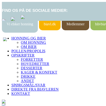
FIND OS PÅ DE SOCIALE MEDIER:
Vi elsker honning
biavl.dk
Medlemmer
blivbia
HONNING OG BIER
OM HONNING
OM BIER
POLLEN/PROPOLIS
OPSKRIFTER
FORRETTER
HOVEDRETTER
DESSERTER
KAGER & KONFEKT
DRIKKE
ANDET
SPØRGSMÅL/SVAR
DIREKTE FRA BIAVLEREN
KONTAKT