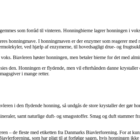
gemmes som forråd til vinteren. Honningbierne lagrer honningen i vokst
 i deres honningmave. I honningmaven er der enzymer som reagerer med
molekyler, ved hjælp af enzymerne, til hovedsagligt drue- og frugtsu
voks. Biavleren høster honningen, men betaler bierne for det med almin
r sies den. Honningen er flydende, men vil efterhånden danne krystaller
smagsgiver i mange retter.
vleren i den flydende honning, så undgås de store krystaller der gør h
mineraler, samt naturlige duft- og smagsstoffer. Smag og duft stammer fr
geren – de fleste med etiketten fra Danmarks Biavlerforening. For at kun
avlerforening, som har pligt til at forfølge sagen, hvis honningen ikk