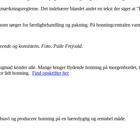
r mærkningsreglerne. Det indebærer blandet andet en tekst der siger at
 som sørger for færdigbehandling og pakning. På honningcentralen varmes
ende og konsistens. Foto: Palle Frejvald.
ngmad kender alle. Mange bruger flydende honning på morgenbordet, ti
or lidt honning.
Find opskrifter her
ve biavl og producere honning på en bæredygtig og rentabel måde.