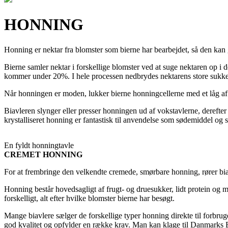
HONNING
Honning er nektar fra blomster som bierne har bearbejdet, så den kan 
Bierne samler nektar i forskellige blomster ved at suge nektaren op
kommer under 20%. I hele processen nedbrydes nektarens store sukker
Når honningen er moden, lukker bierne honningcellerne med et låg af 
Biavleren slynger eller presser honningen ud af vokstavlerne, derefte
krystalliseret honning er fantastisk til anvendelse som sødemiddel og 
En fyldt honningtavle
CREMET HONNING
For at frembringe den velkendte cremede, smørbare honning, rører bia
Honning består hovedsagligt af frugt- og druesukker, lidt protein og 
forskelligt, alt efter hvilke blomster bierne har besøgt.
Mange biavlere sælger de forskellige typer honning direkte til forbru
god kvalitet og opfylder en række krav. Man kan klage til Danmarks Bi