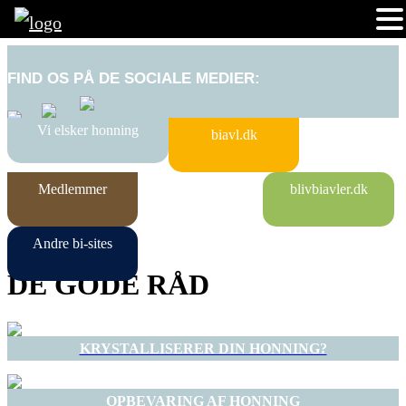
FIND OS PÅ DE SOCIALE MEDIER:
Vi elsker honning
biavl.dk
Medlemmer
blivbiavler.dk
Andre bi-sites
DE GODE RÅD
KRYSTALLISERER DIN HONNING?
OPBEVARING AF HONNING